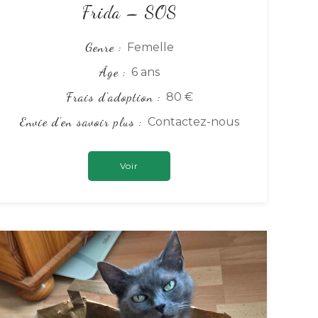
Frida – SOS
Genre
Femelle
Âge
6 ans
Frais d'adoption
80 €
Envie d'en savoir plus
Contactez-nous
Voir