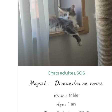
Chats adultes
SOS
Mozart – Demandes en cours
Genre
Mâle
Âge
1 an