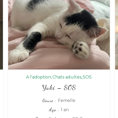
A l'adoption
Chats adultes
SOS
Yuki – SOS
Genre
Femelle
Âge
1 an