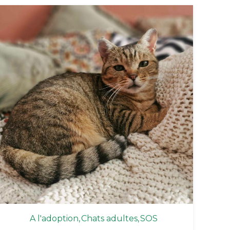
A l'adoption
Chats adultes
SOS